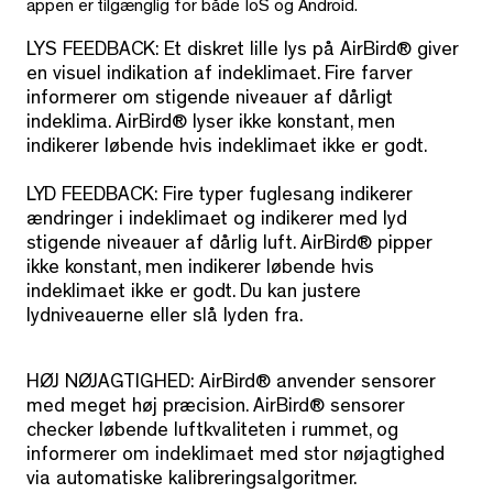
appen er tilgænglig for både IoS og Android.
LYS FEEDBACK: Et diskret lille lys på AirBird® giver
en visuel indikation af indeklimaet. Fire farver
informerer om stigende niveauer af dårligt
indeklima. AirBird® lyser ikke konstant, men
indikerer løbende hvis indeklimaet ikke er godt.
LYD FEEDBACK: Fire typer fuglesang indikerer
ændringer i indeklimaet og indikerer med lyd
stigende niveauer af dårlig luft. AirBird® pipper
ikke konstant, men indikerer løbende hvis
indeklimaet ikke er godt. Du kan justere
lydniveauerne eller slå lyden fra.
HØJ NØJAGTIGHED: AirBird® anvender sensorer
med meget høj præcision. AirBird® sensorer
checker løbende luftkvaliteten i rummet, og
informerer om indeklimaet med stor nøjagtighed
via automatiske kalibreringsalgoritmer.