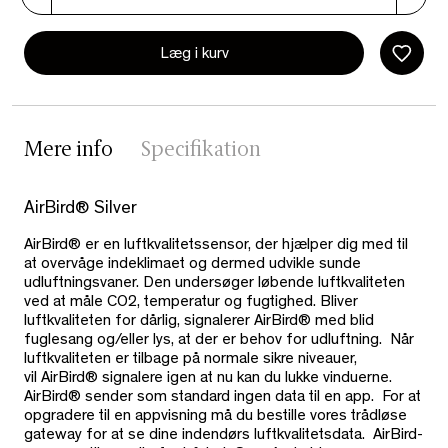
Læg i kurv
Mere info
Specifikation
AirBird® Silver
AirBird® er en luftkvalitetssensor, der hjælper dig med til
at overvåge indeklimaet og dermed udvikle sunde
udluftningsvaner. Den undersøger løbende luftkvaliteten
ved at måle CO2, temperatur og fugtighed. Bliver
luftkvaliteten for dårlig, signalerer AirBird® med blid
fuglesang og/eller lys, at der er behov for udluftning. Når
luftkvaliteten er tilbage på normale sikre niveauer,
vil AirBird® signalere igen at nu kan du lukke vinduerne.
AirBird® sender som standard ingen data til en app. For at
opgradere til en appvisning må du bestille vores trådløse
gateway for at se dine indendørs luftkvalitetsdata. AirBird-