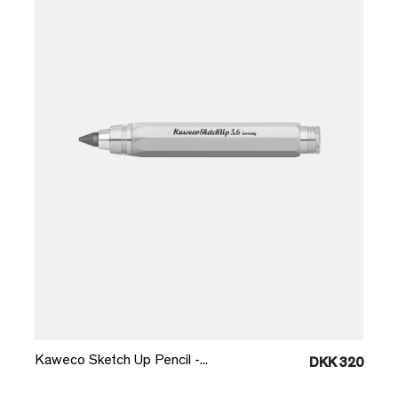
Læg i kurv
Kaweco Sketch Up Pencil -...
DKK 320