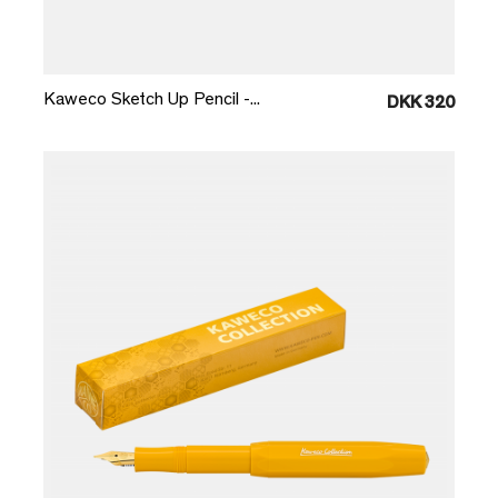
Læg i kurv
Kaweco Sketch Up Pencil -...
DKK 320