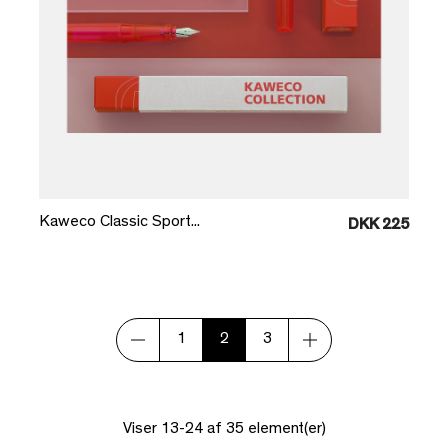
Læg i kurv
Kaweco Classic Sport...
DKK 225
1
2
3
Viser 13-24 af 35 element(er)