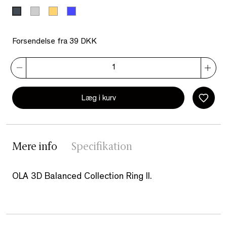
Sølv
Guld
Koboltblå
Sort
Forsendelse fra 39 DKK
Læg i kurv
Mere info
Specifikation
OLA 3D Balanced Collection Ring II.