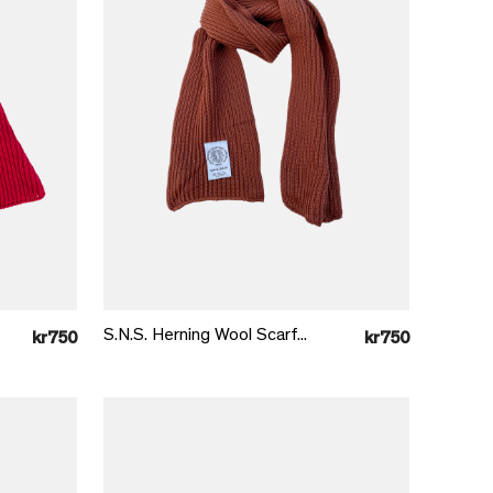
Læg i kurv
S.N.S. Herning Wool Scarf...
kr750
kr750