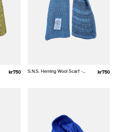
Læg i kurv
S.N.S. Herning Wool Scarf -...
kr750
kr750