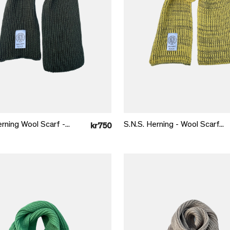
Læg i kurv
Læg i kurv
rning Wool Scarf -...
S.N.S. Herning - Wool Scarf...
kr750