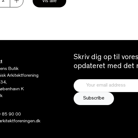
2
Vis alle
Skriv dig op til vor
t
opdateret med det n
tens Butik
sk Arkitektforening
 34,
øbenhavn K
k
 85 90 00
kitektforeningen.dk