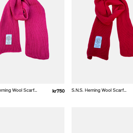
Læg i kurv
Læg i kurv
rning Wool Scarf...
S.N.S. Herning Wool Scarf...
kr750