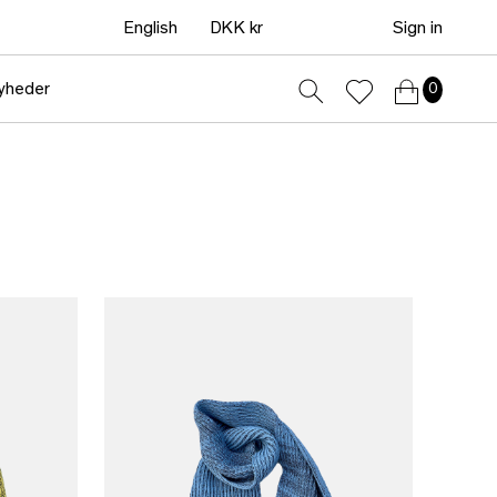
English
DKK kr
Sign in
yheder
0