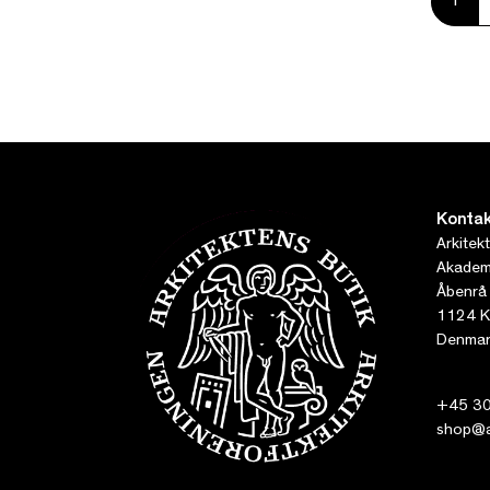
1
Kontak
Arkitek
Akademi
Åbenrå
1124 K
Denmar
+45 30
shop@ar