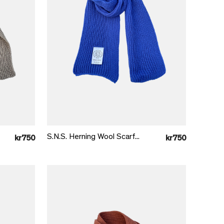
Læg i kurv
S.N.S. Herning Wool Scarf...
kr750
kr750