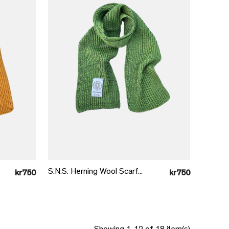
Læg i kurv
S.N.S. Herning Wool Scarf...
kr750
kr750