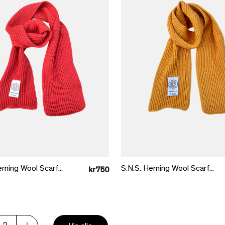
Læg i kurv
Læg i kurv
rning Wool Scarf...
S.N.S. Herning Wool Scarf...
kr750