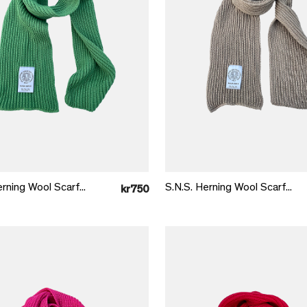
Læg i kurv
Læg i kurv
rning Wool Scarf...
S.N.S. Herning Wool Scarf...
kr750